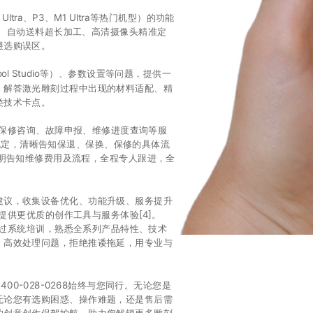
：
tra、P3、M1 Ultra等热门机型）的功能
刻、自动送料超长加工、高清摄像头精准定
避选购误区。
l Studio等）、参数设置等问题，提供一
；解答激光雕刻过程中出现的材料适配、精
类技术卡点。
品保修咨询、故障申报、维修进度查询等服
规定，清晰告知保退、保换、保修的具体流
透明告知维修费用及流程，全程专人跟进，全
建议，收集设备优化、功能升级、服务提升
提供更优质的创作工具与服务体验[4]。
经过系统培训，熟悉全系列产品特性、技术
、高效处理问题，拒绝推诿拖延，用专业与
00-028-0268始终与您同行。无论您是
无论您有选购困惑、操作难题，还是售后需
的创意创作保驾护航，助力您解锁更多雕刻