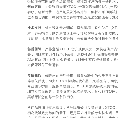
热线服务范围涵盖全场景需求，精准对接您的每一份诉求
售前咨询：
为您详细介绍XTOOL全系列激光雕刻机（含F2 Ul
参数、创新优势、适用场景及选购建议，解析3D曲面雕
位等核心功能，帮您根据自身需求挑选最适配的设备，规
技术支持：
针对设备安装调试、操作流程、软件使用（XToo
对一远程指导，助力您快速上手，轻松解锁设备全部功能
度调整、批量加工等实操难题，高效解决创作过程中的各
售后保障：
严格遵循XTOOL官方质保政策，为您提供产
务，明确主要部件12个月保修、易损件3个月保修等相关
程及权益[2]；针对过保设备，提供专业有偿维修服务，
力保障设备正常运转。
反馈建议：
倾听您在产品使用、服务体验中的各类意见与
等相关反馈，助力XTOOL持续迭代产品、完善服务，为您
专业团队护航，服务高效贴心。XTOOL热线接线人员均
细节及售后政策，能够快速响应您的需求，耐心解答疑问
真诚守护您的每一份创作初心。
从产品咨询到技术指导，从故障维修到反馈跟进，XTOOL 4
初次接触激光雕刻的新手，还是深耕行业的专业从业者，
求，只需拨打全国统一服务热线，我们将全力以赴，为您